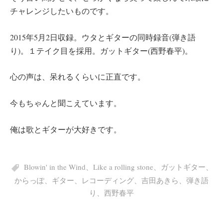
チャレンジしたいものです。
2015年5月2日収録。ウタとギターの同時録音(弾き語
り)。１テイク目を採用。ガットギター(西野春平)。
心の声は、呆れるくらいに正直です。
今もちゃんと聞こえています。
俺は歌とギターが大好きです。
Blowin' in the Wind
、
Like a rolling stone
、
ガットギター
、
からっぽ
、
ギター
、
レコーディング
、
吉田あきら
、
弾き語
り
、
西野春平