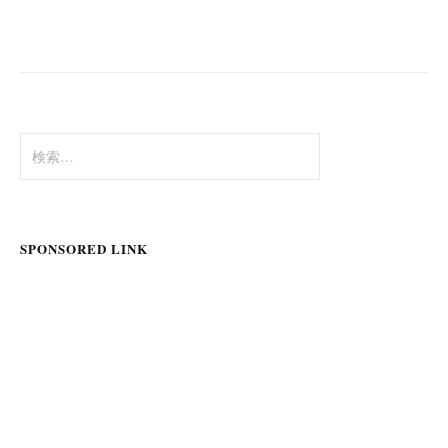
検
索:
SPONSORED LINK