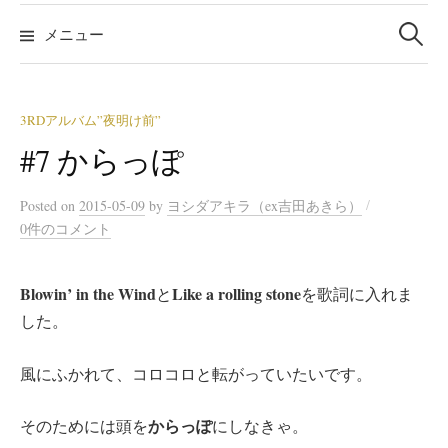
検
索:
メニュー
3RDアルバム”夜明け前”
#7 からっぽ
/
Posted
on
2015-05-09
by
ヨシダアキラ（ex吉田あきら）
0件のコメント
Blowin’ in the Wind
Like a rolling stone
と
を歌詞に入れま
した。
風にふかれて、コロコロと転がっていたいです。
からっぽ
そのためには頭を
にしなきゃ。