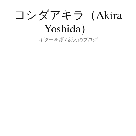
コ
ヨシダアキラ（Akira
ン
テ
Yoshida）
ン
ツ
ギターを弾く詩人のブログ
へ
ス
キ
ッ
プ