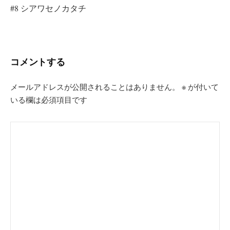
ビ
#8 シアワセノカタチ
ゲ
ー
シ
コメントする
ョ
ン
メールアドレスが公開されることはありません。
※
が付いて
いる欄は必須項目です