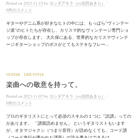
/
Posted
on
2023-11-15
by
ヨシダアキラ（ex吉田あきら）
0件のコメント
ギターやデニム系が好きなヒトの中には、もっぱら”ヴィンテー
ジ派”のヒトたちが存在し、カリスマ的なヴィンテージ専門ショ
ップが存在します。 大久保にある、世界的なカリスマヴィンテ
ージギターショップのボスがとてもステキなフレー...
GUITAR
LIFE STYLE
/
楽曲への敬意を持って。
/
Posted
on
2023-11-07
by
ヨシダアキラ（ex吉田あきら）
0件のコメント
プロのギタリストにとって必須のスキルの１つに『読譜』っての
があります。 「譜面読めません」 というギタリストもいます
が、オタマジャクシ（つまり音符）が読めなくても、コード譜
（コード進行が書かれた譜面）の読み書きはできるは...