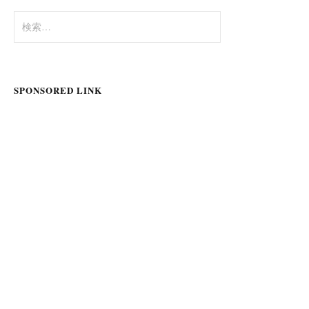
検
索:
SPONSORED LINK