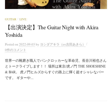
GUITAR
LIVE
/
【出演決定】The Guitar Night with Akira
Yoshida
/
Posted
on
2022-09-03
by
ヨシダアキラ（ex吉田あきら）
0件のコメント
世界一の靴磨き職人でパンクロッカーな革命児、長谷川裕也さん
とトークライブします！！ 場所は東京/虎ノ門 THE SHOESHINE
& BAR。 虎ノ門ヒルズからすぐの路上に輝く超オシャレなバー
です。 ギターや...