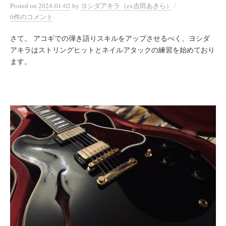
/
Posted
on
2024-01-02
by
ヨシダアキラ（ex吉田あきら）
0件のコメント
さて。 アコギでの弾き語りスキルをアップさせるべく、ヨシダ
アキラはストリングヒットとネイルアタックの練習を始めており
ます。