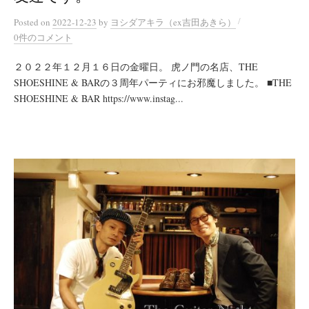
/
Posted
on
2022-12-23
by
ヨシダアキラ（ex吉田あきら）
0件のコメント
２０２２年１２月１６日の金曜日。 虎ノ門の名店、THE
SHOESHINE & BARの３周年パーティにお邪魔しました。 ■THE
SHOESHINE & BAR https://www.instag...