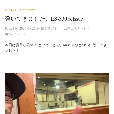
GUITAR
LIFE STYLE
/
弾いてきました、ES-330 reissue
/
Posted
on
2026-06-26
by
ヨシダアキラ（ex吉田あきら）
0件のコメント
本日は貴重な公休！ ということで、Masa-kingとついに行ってき
ました！