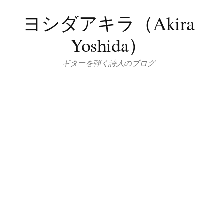
コ
ヨシダアキラ（Akira
ン
テ
Yoshida）
ン
ツ
ギターを弾く詩人のブログ
へ
ス
キ
ッ
プ