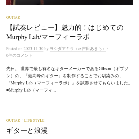
GUITAR
【試奏レビュー】魅力的！はじめての
Murphy Lab/マーフィーラボ
/
Posted
on
2023-11-30
by
ヨシダアキラ（ex吉田あきら）
0件のコメント
先日。 世界で最も有名なギターメーカーであるGibson（ギブソ
ン）の、『最高峰のギター』を制作することでお馴染みの、
『Murphy Lab（マーフィーラボ）』を試奏させてもらいました。
■Murphy Lab（マーフィ...
GUITAR
LIFE STYLE
/
ギターと浪漫