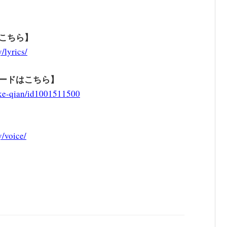
はこちら
】
/lyrics/
ロードはこちら
】
gke-qian/id1001511500
/voice/