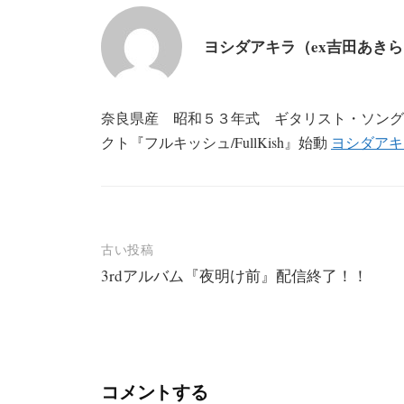
ヨシダアキラ（ex吉田あき
奈良県産 昭和５３年式 ギタリスト・ソング
クト『フルキッシュ/FullKish』始動
ヨシダアキ
投
古い投稿
3rdアルバム『夜明け前』配信終了！！
稿
ナ
ビ
ゲ
コメントする
ー