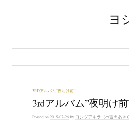
コ
ン
ヨシ
テ
ン
ツ
へ
ス
キ
ッ
プ
3RDアルバム”夜明け前”
3rdアルバム”夜明け
Posted
on
2015-07-26
by
ヨシダアキラ（ex吉田あき