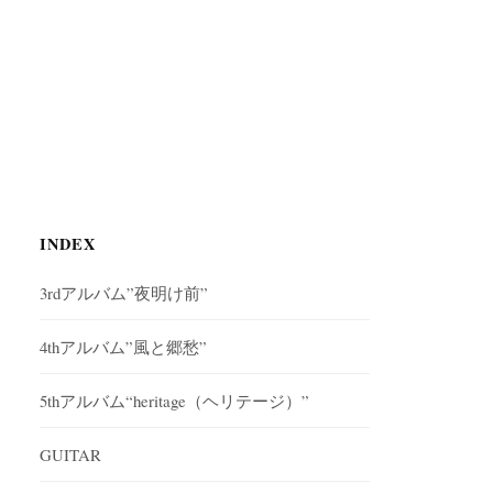
INDEX
3rdアルバム”夜明け前”
4thアルバム”風と郷愁”
5thアルバム“heritage（ヘリテージ）”
GUITAR