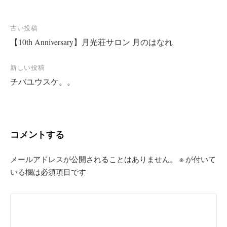
投
古い投稿
【10th Anniversary】月光荘サロン 月のはなれ
稿
ナ
新しい投稿
ビ
チバユウスケ。。
ゲ
ー
シ
コメントする
ョ
ン
メールアドレスが公開されることはありません。
※
が付いて
いる欄は必須項目です