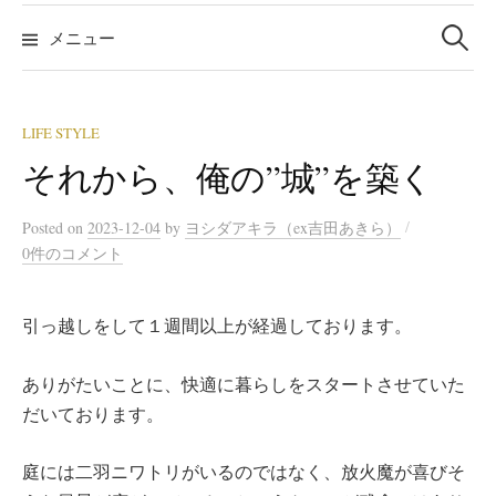
検
索:
メニュー
LIFE STYLE
それから、俺の”城”を築く
/
Posted
on
2023-12-04
by
ヨシダアキラ（ex吉田あきら）
0件のコメント
引っ越しをして１週間以上が経過しております。
ありがたいことに、快適に暮らしをスタートさせていた
だいております。
庭には二羽ニワトリがいるのではなく、放火魔が喜びそ