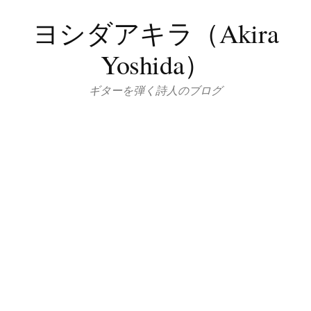
コ
ヨシダアキラ（Akira
ン
テ
Yoshida）
ン
ツ
ギターを弾く詩人のブログ
へ
ス
キ
ッ
プ