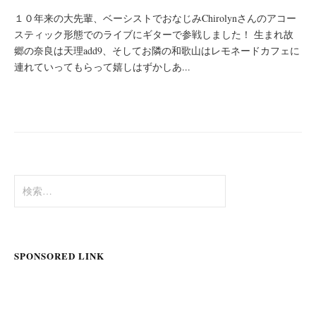
１０年来の大先輩、ベーシストでおなじみChirolynさんのアコー
スティック形態でのライブにギターで参戦しました！ 生まれ故
郷の奈良は天理add9、そしてお隣の和歌山はレモネードカフェに
連れていってもらって嬉しはずかしあ...
検
索:
SPONSORED LINK