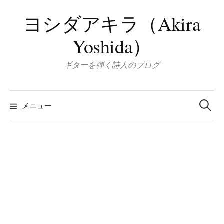
コ
ヨシダアキラ（Akira
ン
テ
Yoshida）
ン
ツ
ギターを弾く詩人のブログ
へ
ス
検
キ
索:
メニュー
ッ
プ