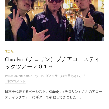
未分類
Chirolyn（チロリン）プチアコースティ
ックツアー２０１６
/
Posted
on
2016-08-31
by
ヨシダアキラ（ex吉田あきら）
0件のコメント
日本を代表するベーシスト、Chirolyn（チロリン）さんのアコー
スティックツアーにギターで参戦してきましたー。