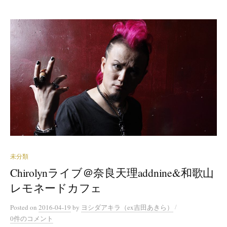
未分類
Chirolynライブ＠奈良天理addnine&和歌山
レモネードカフェ
/
Posted
on
2016-04-19
by
ヨシダアキラ（ex吉田あきら）
0件のコメント