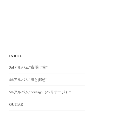
INDEX
3rdアルバム”夜明け前”
4thアルバム”風と郷愁”
5thアルバム“heritage（ヘリテージ）”
GUITAR