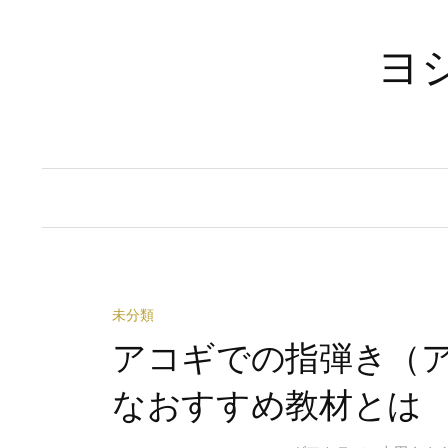
コ
ン
ヨシ
テ
ン
ツ
へ
ス
キ
ッ
プ
未分類
アコギでの指弾き（
なおすすめ教材とは