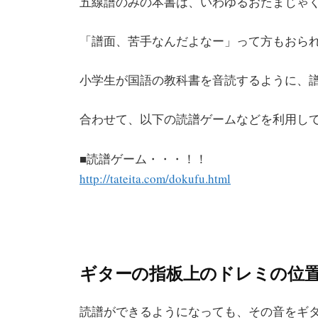
五線譜のみの本書は、いわゆるおたまじゃ
「譜面、苦手なんだよなー」って方もおら
小学生が国語の教科書を音読するように、
合わせて、以下の読譜ゲームなどを利用し
■読譜ゲーム・・・！！
http://tateita.com/dokufu.html
ギターの指板上のドレミの位
読譜ができるようになっても、その音をギ