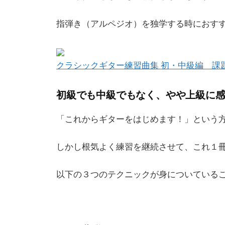
指弾き（アルペジオ）を独学する時におす
クラシックギター練習曲集 初・中級編 課
初級でも中級でもなく、やや上級に
「これからギターをはじめます！」という
しかし根気よく練習を継続させて、これ１
以下の３つのテクニックが身についている