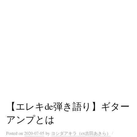
【エレキde弾き語り】ギター
アンプとは
/
Posted
on
2020-07-05
by
ヨシダアキラ（ex吉田あきら）