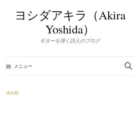
コ
ヨシダアキラ（Akira
ン
テ
Yoshida）
ン
ツ
ギターを弾く詩人のブログ
へ
ス
検
キ
索:
メニュー
ッ
プ
未分類