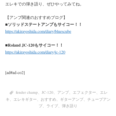
エレキでの弾き語り、ぜひやってみてね。
【アンプ関連のおすすめブログ】
ソリッドステートアンプもサイコー！！
■
https://akirayoshida.com/diary/bluescube
Roland JC-120もサイコー！！
■
https://akirayoshida.com/diary/jc-120
[ad#ad-co2]
fender champ
、
JC-120
、
アンプ
、
エフェクター
、
エレ
キ
、
エレキギター
、
おすすめ
、
ギターアンプ
、
チューブアン
プ
、
ライブ
、
弾き語り