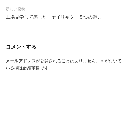
ビ
新しい投稿
ゲ
工場見学して感じた！ヤイリギター５つの魅力
ー
シ
ョ
コメントする
ン
メールアドレスが公開されることはありません。
※
が付いて
いる欄は必須項目です