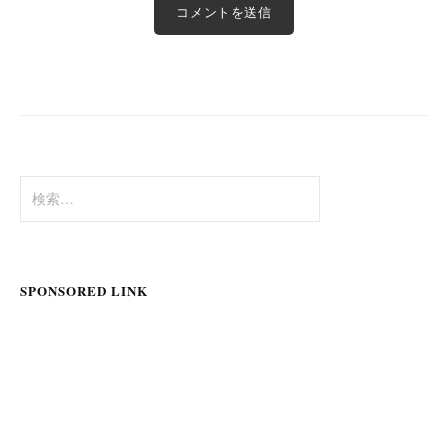
検
索:
SPONSORED LINK