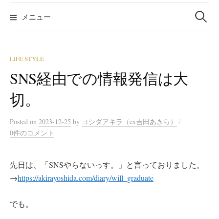
検
索:
メニュー
LIFE STYLE
SNS経由での情報発信は大
切。
/
Posted
on
2023-12-25
by
ヨシダアキラ（ex吉田あきら）
0件のコメント
先日は、「SNSやらないっす。」と言っておりました。
→
https://akirayoshida.com/diary/will_graduate
でも。