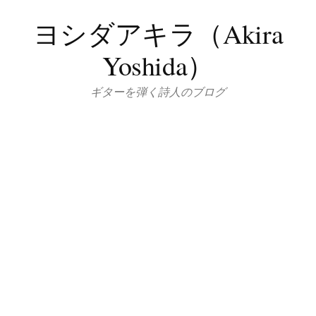
コ
ヨシダアキラ（Akira
ン
テ
Yoshida）
ン
ツ
ギターを弾く詩人のブログ
へ
ス
キ
ッ
プ