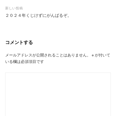
ナ
新しい投稿
ビ
２０２４年くじけずにがんばるぞ。
ゲ
ー
シ
コメントする
ョ
ン
メールアドレスが公開されることはありません。
※
が付いて
いる欄は必須項目です