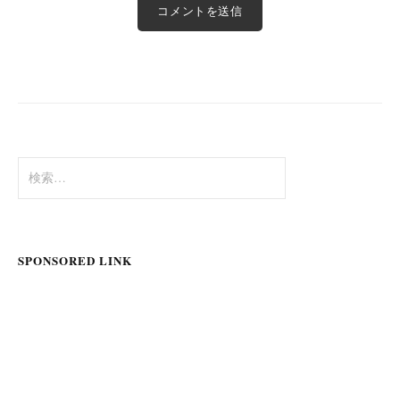
検
索:
SPONSORED LINK