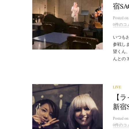
宿SA
Posted
o
0件のコ
いつもお
参戦しま
望くん、
んとの３
LIVE
【ラ
新宿S
Posted
o
0件のコ