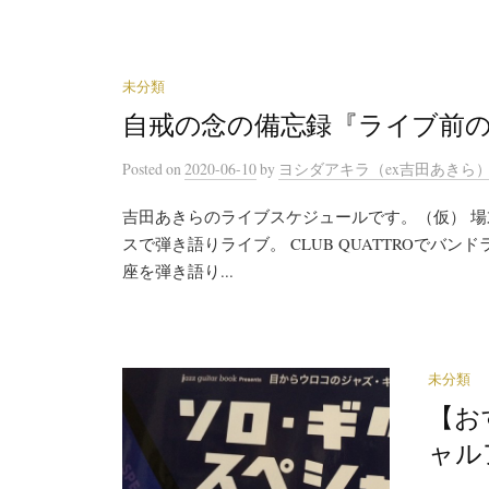
未分類
自戒の念の備忘録『ライブ前
Posted
on
2020-06-10
by
ヨシダアキラ（ex吉田あきら
吉田あきらのライブスケジュールです。（仮） 場
スで弾き語りライブ。 CLUB QUATTROでバン
座を弾き語り...
未分類
【お
ャル