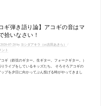
コギ弾き語り論】アコギの音はマ
で拾いなさい！
/
n
2020-07-20
by
ヨシダアキラ（ex吉田あきら）
メント
アコギ（鉄弦のギター。生ギター。フォークギター。）
語りライブをしているキッズたち。 そろそろアコギの
アップを夕日に向かってぶん投げる時がやってきまし