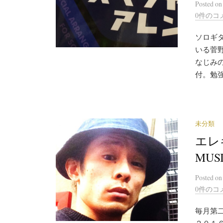
Posted
o
0件のコ
ソロギ
いる菅
なじみ
付。勉
未分類
エレ
MUS
Posted
o
0件のコ
毎月第二
２０１