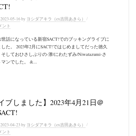
CT!
/
n
2023-05-16
by
ヨシダアキラ（ex吉田あきら）
メント
世話になっている新宿SACT!でのブッキングライブに
した。 2023年2月にSACT!ではじめましてだった徳久
そしておひさしぶりの-潦/にわたずみ/Niwatazumi-さ
マンでした。 &...
イブしました】2023年4月21日＠
ACT!
/
n
2023-04-23
by
ヨシダアキラ（ex吉田あきら）
メント