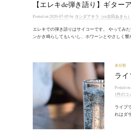
【エレキde弾き語り】ギター
Posted
on
2020-07-05
by
ヨシダアキラ（ex吉田あきら
エレキでの弾き語りはサイコーです。 やってみた
ンかき鳴らしてもいいし、ホワーンとやさしく響
未分類
ライ
Posted
o
1件のコ
ライブで
れはダ