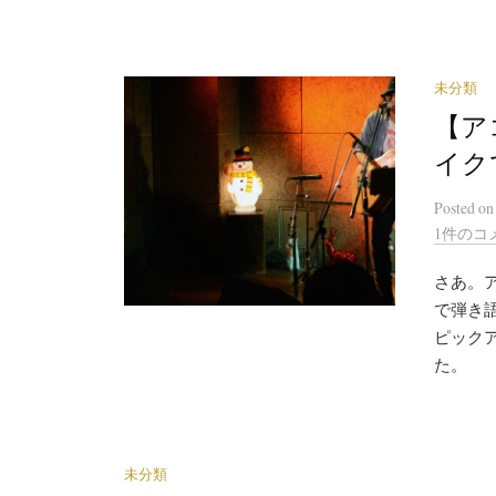
未分類
【ア
イク
Posted
o
1件のコ
さあ。
で弾き
ピック
た。
未分類