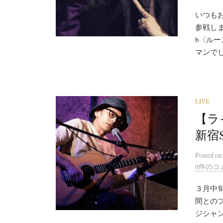
いつもお
参戦しま
b〈ル
マンで
LIVE
【ラ
新宿S
Posted
o
0件のコ
３月中
間との
ジシャ