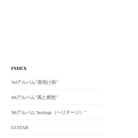
INDEX
3rdアルバム”夜明け前”
4thアルバム”風と郷愁”
5thアルバム“heritage（ヘリテージ）”
GUITAR