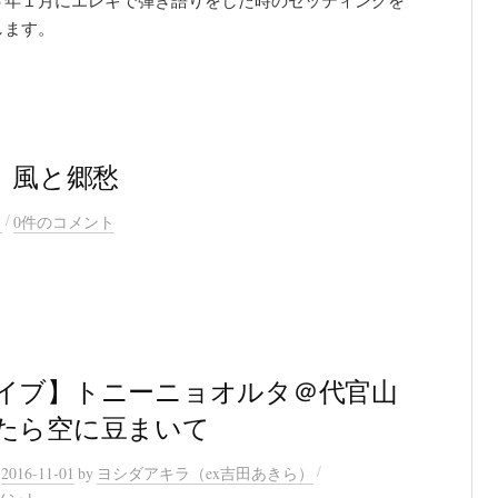
します。
 風と郷愁
/
）
0件のコメント
イブ】トニーニョオルタ＠代官山
たら空に豆まいて
/
n
2016-11-01
by
ヨシダアキラ（ex吉田あきら）