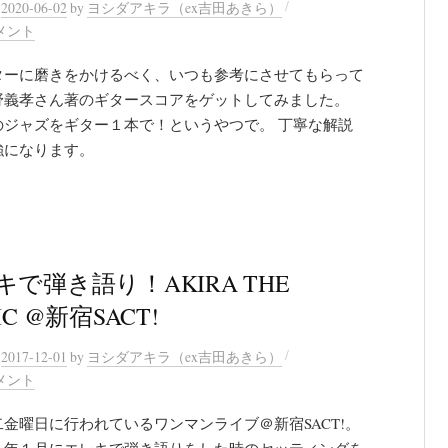
/
n
2020-06-02
by
ヨシダアキラ（ex吉田あきら）
メント
ターに磨きをかけるべく、いつも参考にさせてもらって
野義孝さん著のギタースコアをゲットしてみました。
のジャズをギター１本で！というやつで。 丁寧な解説
強になります。
キで弾き語り！AKIRA THE
IC @新宿SACT!
/
n
2017-12-01
by
ヨシダアキラ（ex吉田あきら）
メント
金曜日に行われているワンマンライブ＠新宿SACT!。
６年１月にエレキで弾き語りをした時のセッティングを