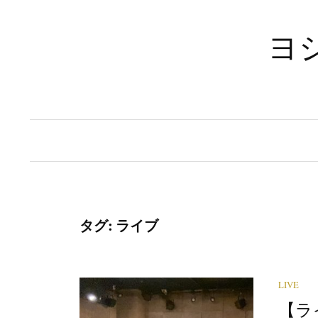
コ
ン
ヨシ
テ
ン
ツ
へ
ス
キ
ッ
プ
タグ:
ライブ
LIVE
【ラ